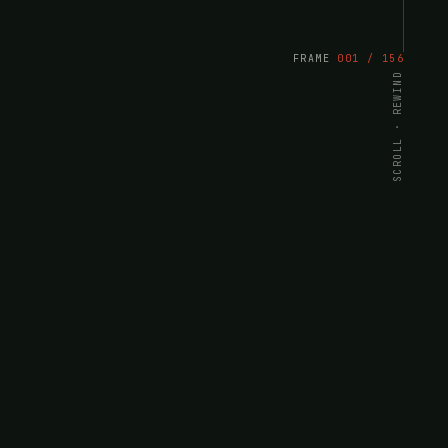
FRAME
001 /
156
SCROLL · REWIND