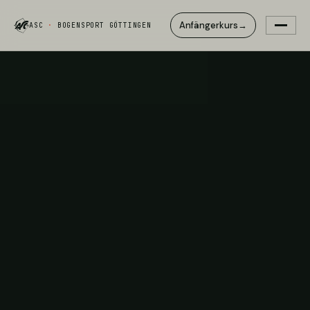
Anfängerkurs
→
ASC
·
BOGENSPORT GÖTTINGEN