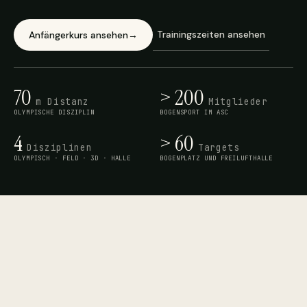
Trainingszeiten ansehen
Anfängerkurs ansehen
→
70
> 200
m Distanz
Mitglieder
OLYMPISCHE DISZIPLIN
BOGENSPORT IM ASC
4
> 60
Disziplinen
Targets
OLYMPISCH · FELD · 3D · HALLE
BOGENPLATZ UND FREILUFTHALLE