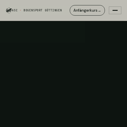
Anfängerkurs
→
ASC
·
BOGENSPORT GÖTTINGEN