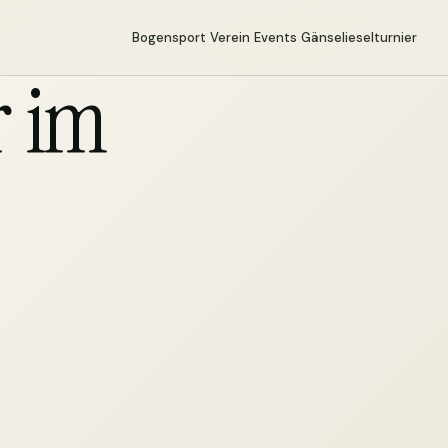
Bogensport
Verein
Events
Gänselieselturnier
r im