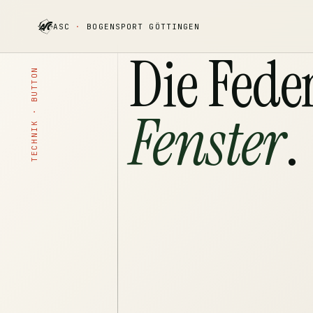
ASC
·
BOGENSPORT GÖTTINGEN
Die Fede
TECHNIK · BUTTON
Fenster
.