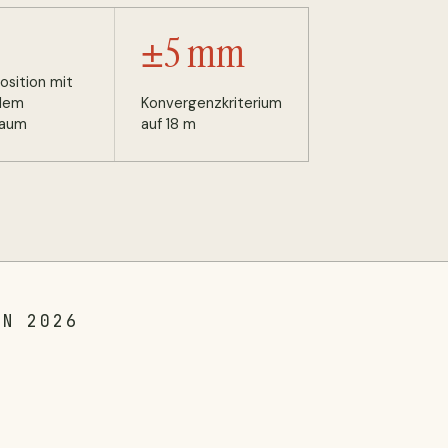
±5 mm
osition mit
lem
Konvergenzkriterium
raum
auf 18 m
ON 2026