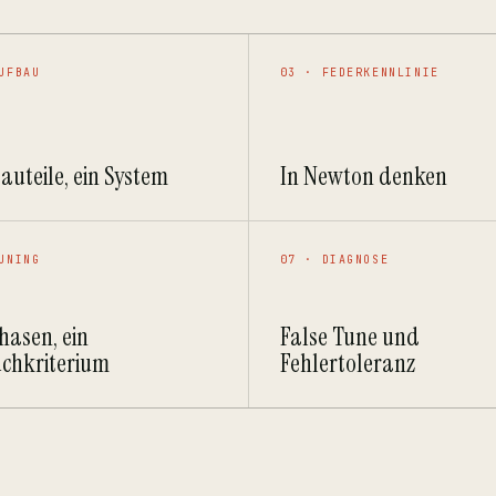
UFBAU
03 · FEDERKENNLINIE
Bauteile, ein System
In Newton denken
UNING
07 · DIAGNOSE
Phasen, ein
False Tune und
chkriterium
Fehlertoleranz